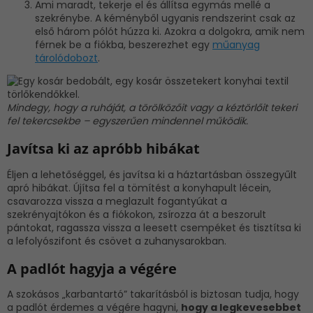
Ami maradt, tekerje el és állítsa egymás mellé a
szekrénybe. A kéményből ugyanis rendszerint csak az
első három pólót húzza ki. Azokra a dolgokra, amik nem
férnek be a fiókba, beszerezhet egy
műanyag
tárolódobozt
.
Mindegy, hogy a ruháját, a törölközőit vagy a kéztörlőit tekeri
fel tekercsekbe – egyszerűen mindennel működik.
Javítsa ki az apróbb hibákat
Éljen a lehetőséggel, és javítsa ki a háztartásban összegyűlt
apró hibákat. Újítsa fel a tömítést a konyhapult lécein,
csavarozza vissza a meglazult fogantyúkat a
szekrényajtókon és a fiókokon, zsírozza át a beszorult
pántokat, ragassza vissza a leesett csempéket és tisztítsa ki
a lefolyószifont és csövet a zuhanysarokban.
A padlót hagyja a végére
A szokásos „karbantartó” takarításból is biztosan tudja, hogy
a padlót érdemes a végére hagyni,
hogy a legkevesebbet