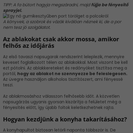
TIPP: A fa bútort hagyja megszáradni, majd
fújja be fényesítő
sprayjel.
A könyvek, a szobrok és vázák kiválóan néznek ki, de a por
nem tesz jó szolgálatot.
Az ablakokat csak akkor mossa, amikor
felhős az időjárás
Az első tavaszi napsugarak rendszerint leleplezik, mennyire
keveset foglalkozott télen az ablakokkal. Most viszont be kell
ezt pótolni. Az ablakkereteket és redőnyöket tisztítsa meg a
portól,
hogy az ablakot ne szennyezze be feleslegesen.
Az üvegre használjon alkoholos tisztítószert, ami fényessé
teszi.
Az ablakmosáshoz válasszon felhősebb időt. A közvetlen
napsugárzás ugyanis gyorsan kiszárítja a felületet még a
fényesítés előtt, így újabb foltok keletkezhetnek rajta.
Hogyan kezdjünk a konyha takarításához?
A konyhapultot biztosan letörli naponta többször is. De