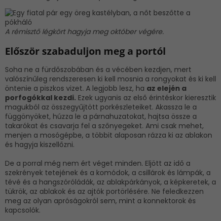
A rémisztő légkört hagyja meg október végére.
Először szabaduljon meg a portól
Soha ne a fürdőszobában és a vécében kezdjen, mert
valószínűleg rendszeresen ki kell mosnia a rongyokat és ki kell
öntenie a piszkos vizet. A legjobb lesz, ha
az elején a
porfogókkal kezdi.
Ezek ugyanis az első érintéskor kieresztik
magukból az összegyűjtött porkészleteiket. Akassza le a
függönyöket, húzza le a párnahuzatokat, hajtsa össze a
takarókat és csavarja fel a szőnyegeket. Ami csak mehet,
menjen a mosógépbe, a többit alaposan rázza ki az ablakon
és hagyja kiszellőzni.
De a porral még nem ért véget minden. Eljött az idő a
szekrények tetejének és a komódok, a csillárok és lámpák, a
tévé és a hangszóróládák, az ablakpárkányok, a képkeretek, a
tükrök, az ablakok és az ajtók portörlésére. Ne feledkezzen
meg az olyan apróságokról sem, mint a konnektorok és
kapcsolók.