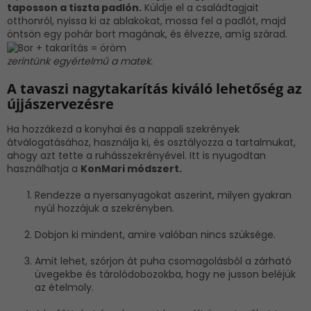
taposson a tiszta padlón.
Küldje el a családtagjait
otthonról, nyissa ki az ablakokat, mossa fel a padlót, majd
öntsön egy pohár bort magának, és élvezze, amíg szárad.
zerintünk egyértelmű a matek.
A tavaszi nagytakarítás kiváló lehetőség az
újjászervezésre
Ha hozzákezd a konyhai és a nappali szekrények
átválogatásához, használja ki, és osztályozza a tartalmukat,
ahogy azt tette a ruhásszekrényével. Itt is nyugodtan
használhatja a
KonMari módszert.
Rendezze a nyersanyagokat aszerint, milyen gyakran
nyúl hozzájuk a szekrényben.
Dobjon ki mindent, amire valóban nincs szüksége.
Amit lehet, szórjon át puha csomagolásból a zárható
üvegekbe és tárolódobozokba, hogy ne jusson beléjük
az ételmoly.