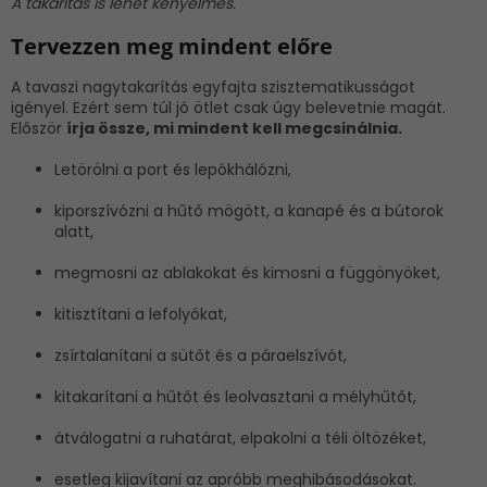
A takarítás is lehet kényelmes.
Tervezzen meg mindent előre
A tavaszi nagytakarítás egyfajta szisztematikusságot
igényel. Ezért sem túl jó ötlet csak úgy belevetnie magát.
Először
írja össze, mi mindent kell megcsinálnia.
Letörölni a port és lepókhálózni,
kiporszívózni a hűtő mögött, a kanapé és a bútorok
alatt,
megmosni az ablakokat és kimosni a függönyöket,
kitisztítani a lefolyókat,
zsírtalanítani a sütőt és a páraelszívót,
kitakarítani a hűtőt és leolvasztani a mélyhűtőt,
átválogatni a ruhatárat, elpakolni a téli öltözéket,
esetleg kijavítani az apróbb meghibásodásokat.