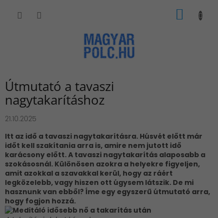
Ugrás
KOSÁR
a
fő
tartalomhoz
Útmutató a tavaszi
nagytakarításhoz
21.10.2025
Itt az idő a tavaszi nagytakarításra. Húsvét előtt már
időt kell szakítania arra is, amire nem jutott idő
karácsony előtt. A tavaszi nagytakarítás alaposabb a
szokásosnál. Különösen azokra a helyekre figyeljen,
amit azokkal a szavakkal kerül, hogy az ráért
legközelebb, vagy hiszen ott úgysem látszik. De mi
hasznunk van ebből? Íme egy egyszerű útmutató arra,
hogy fogjon hozzá.