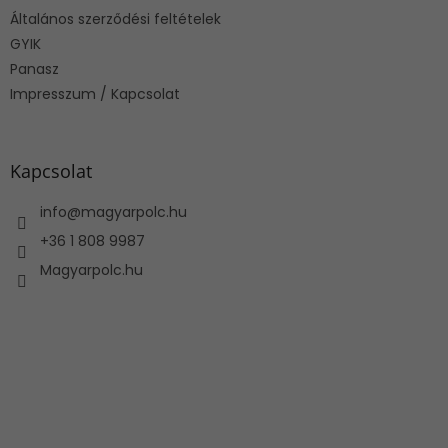
é
Általános szerződési feltételek
c
GYIK
Panasz
Impresszum / Kapcsolat
Kapcsolat
info
@
magyarpolc.hu
+36 1 808 9987
Magyarpolc.hu