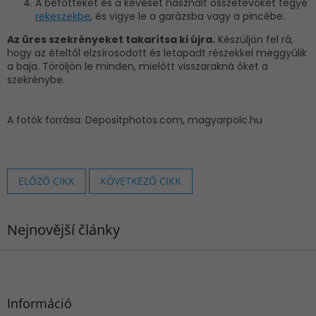
A befőtteket és a keveset használt összetevőket tegye
rekeszekbe
, és vigye le a garázsba vagy a pincébe.
Az üres szekrényeket takarítsa ki újra.
Készüljön fel rá,
hogy az ételtől elzsírosodott és letapadt részekkel meggyűlik
a baja. Töröljön le minden, mielőtt visszarakná őket a
szekrénybe.
A fotók forrása: Depositphotos.com, magyarpolc.hu
ELŐZŐ CIKK
KÖVETKEZŐ CIKK
Nejnovější články
L
á
b
l
Információ