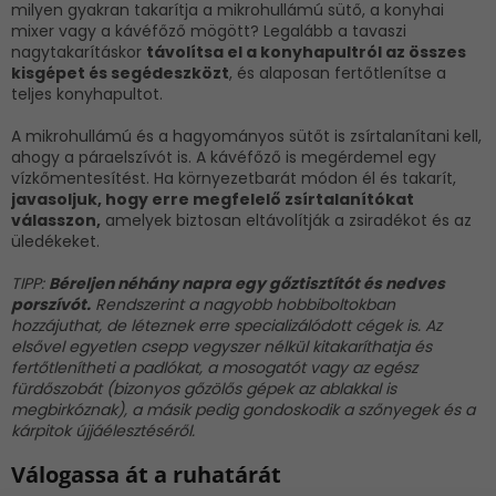
milyen gyakran takarítja a mikrohullámú sütő, a konyhai
mixer vagy a kávéfőző mögött? Legalább a tavaszi
nagytakarításkor
távolítsa el a konyhapultról az összes
kisgépet és segédeszközt
, és alaposan fertőtlenítse a
teljes konyhapultot.
A mikrohullámú és a hagyományos sütőt is zsírtalanítani kell,
ahogy a páraelszívót is. A kávéfőző is megérdemel egy
vízkőmentesítést. Ha környezetbarát módon él és takarít,
javasoljuk, hogy erre megfelelő zsírtalanítókat
válasszon,
amelyek biztosan eltávolítják a zsiradékot és az
üledékeket.
TIPP:
Béreljen néhány napra egy gőztisztítót és nedves
porszívót.
Rendszerint a nagyobb hobbiboltokban
hozzájuthat, de léteznek erre specializálódott cégek is. Az
elsővel egyetlen csepp vegyszer nélkül kitakaríthatja és
fertőtlenítheti a padlókat, a mosogatót vagy az egész
fürdőszobát (bizonyos gőzölős gépek az ablakkal is
megbirkóznak), a másik pedig gondoskodik a szőnyegek és a
kárpitok újjáélesztéséről.
Válogassa át a ruhatárát