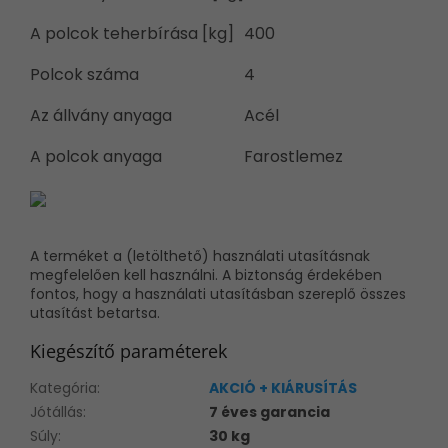
A polcok teherbírása [kg]
400
Polcok száma
4
Az állvány anyaga
Acél
A polcok anyaga
Farostlemez
A terméket a (letölthető) használati utasításnak
megfelelően kell használni. A biztonság érdekében
fontos, hogy a használati utasításban szereplő összes
utasítást betartsa.
Kiegészítő paraméterek
Kategória
:
AKCIÓ + KIÁRUSÍTÁS
Jótállás
:
7 éves garancia
Súly
:
30 kg