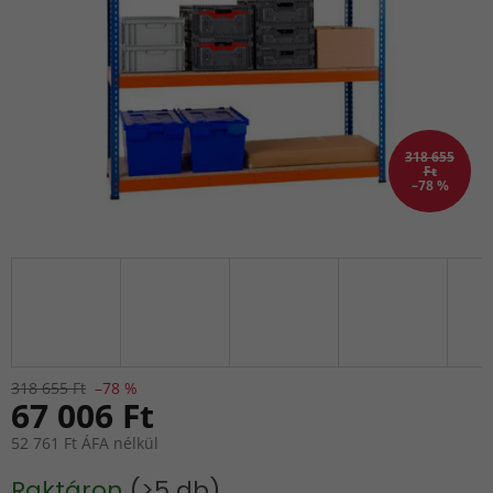
318 655
Ft
–78 %
318 655 Ft
–78 %
67 006 Ft
52 761 Ft ÁFA nélkül
Egységár:
Raktáron
(>5 db)