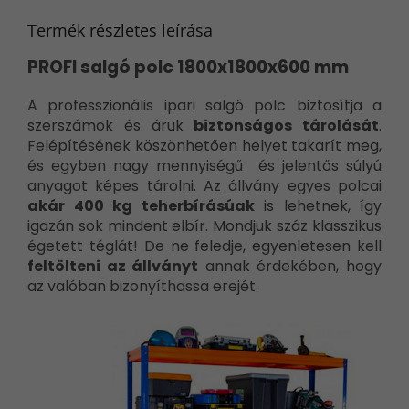
Termék részletes leírása
PROFI salgó polc 1800x1800x600 mm
A professzionális ipari salgó polc biztosítja a
szerszámok és áruk
biztonságos tárolását
.
Felépítésének köszönhetően helyet takarít meg,
és egyben nagy mennyiségű és jelentős súlyú
anyagot képes tárolni. Az állvány egyes polcai
akár 400 kg teherbírásúak
is lehetnek, így
igazán sok mindent elbír. Mondjuk száz klasszikus
égetett téglát! De ne feledje, egyenletesen kell
feltölteni az állványt
annak érdekében, hogy
az valóban bizonyíthassa erejét.