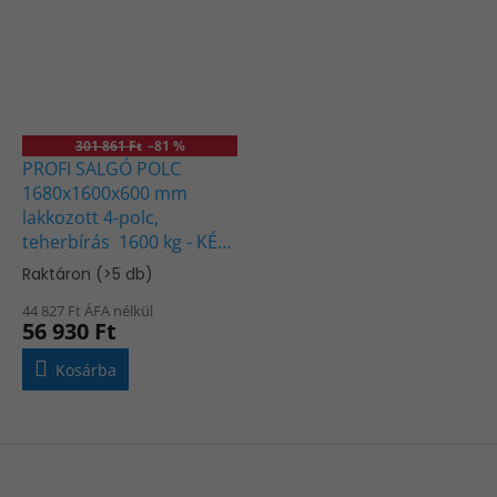
301 861 Ft
–81 %
PROFI SALGÓ POLC
1680x1600x600 mm
lakkozott 4-polc,
teherbírás 1600 kg - KÉK-
NARANCS
Raktáron
(>5 db)
44 827 Ft ÁFA nélkül
56 930 Ft
Kosárba
L
á