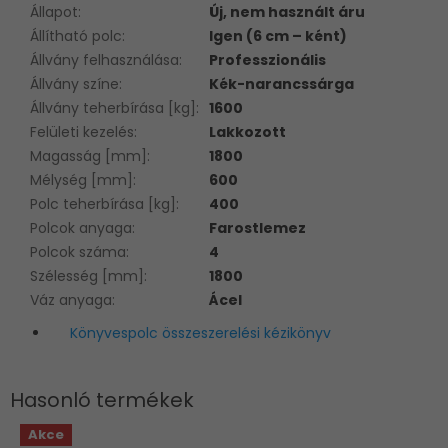
Állapot
:
Új, nem használt áru
Állítható polc
:
Igen (6 cm – ként)
Állvány felhasználása
:
Professzionális
Állvány színe
:
Kék-narancssárga
Állvány teherbírása [kg]
:
1600
Felületi kezelés
:
Lakkozott
Magasság [mm]
:
1800
Mélység [mm]
:
600
Polc teherbírása [kg]
:
400
Polcok anyaga
:
Farostlemez
Polcok száma
:
4
Szélesség [mm]
:
1800
Váz anyaga
:
Ácel
Könyvespolc összeszerelési kézikönyv
Akce