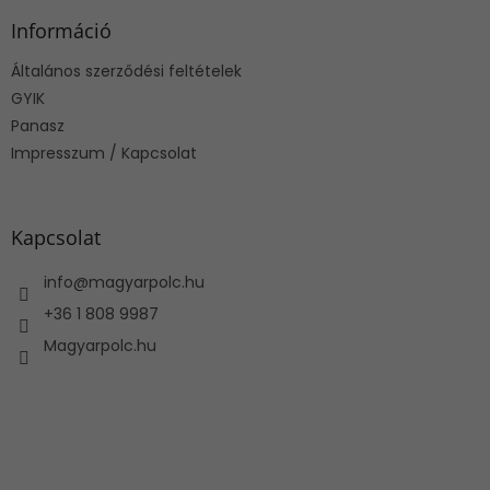
b
l
Információ
é
Általános szerződési feltételek
c
GYIK
Panasz
Impresszum / Kapcsolat
Kapcsolat
info
@
magyarpolc.hu
+36 1 808 9987
Magyarpolc.hu