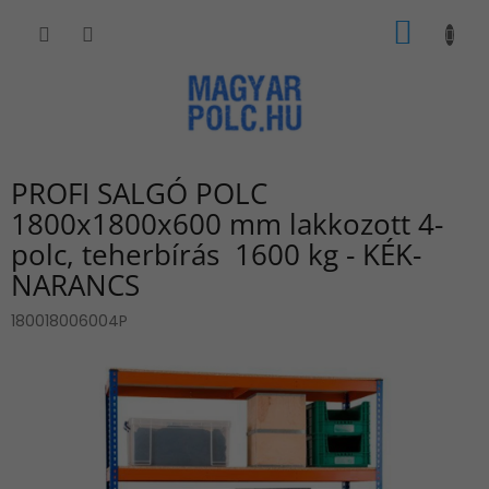
Ugrás
KOSÁR
a
fő
tartalomhoz
PROFI SALGÓ POLC
1800x1800x600 mm lakkozott 4-
polc, teherbírás 1600 kg - KÉK-
NARANCS
180018006004P