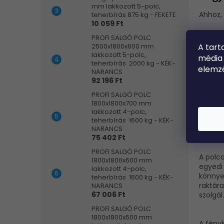
mm lakkozott 5-polc,
Ahhoz, 
teherbírás 875 kg - FEKETE
10 059 Ft
Elsősor
PROFI SALGÓ POLC
polcok
A
tart
2500x1800x800 mm
és lak
lakkozott 5-polc,
média
állvány
teherbírás 2000 kg - KÉK-
elemz
NARANCS
92 196 Ft
Válassz
garázs
PROFI SALGÓ POLC
helyis
1800x1800x700 mm
és ritk
lakkozott 4-polc,
polconk
teherbírás 1600 kg - KÉK-
raktár
NARANCS
75 402 Ft
teherbí
PROFI SALGÓ POLC
A polco
1800x1800x600 mm
egyedi
lakkozott 4-polc,
könnyen
teherbírás 1600 kg - KÉK-
raktára
NARANCS
67 006 Ft
szolgál.
PROFI SALGÓ POLC
1800x1800x500 mm
A fény