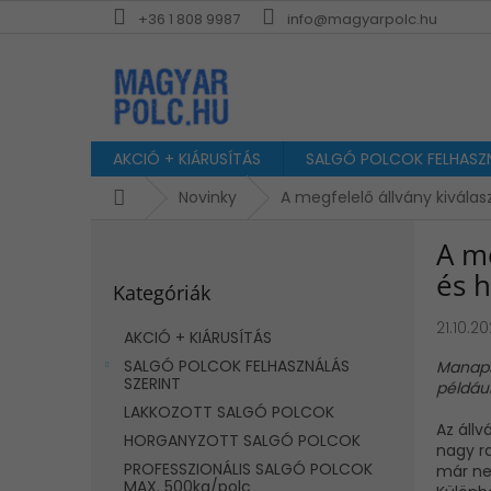
Ugrás
+36 1 808 9987
info@magyarpolc.hu
a
fő
tartalomhoz
AKCIÓ + KIÁRUSÍTÁS
SALGÓ POLCOK FELHASZN
Kezdőlap
Novinky
A megfelelő állvány kiválas
O
A me
l
Kategóriák
d
és h
Kategóriák
átugrása
a
l
21.10.2
AKCIÓ + KIÁRUSÍTÁS
s
SALGÓ POLCOK FELHASZNÁLÁS
Manaps
ó
SZERINT
például
p
LAKKOZOTT SALGÓ POLCOK
a
Az áll
HORGANYZOTT SALGÓ POLCOK
n
nagy r
e
PROFESSZIONÁLIS SALGÓ POLCOK
már ne
MAX. 500kg/polc