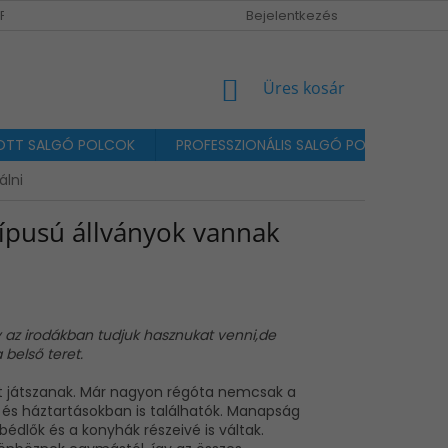
MPRESSZUM / KAPCSOLAT
Bejelentkezés
KOSÁR
Üres kosár
TT SALGÓ POLCOK
PROFESSZIONÁLIS SALGÓ POLCOK MAX. 
álni
 típusú állványok vannak
z irodákban tudjuk hasznukat venni,de
 belső teret.
pet játszanak. Már nagyon régóta nemcsak a
 és háztartásokban is találhatók. Manapság
dlők és a konyhák részeivé is váltak.