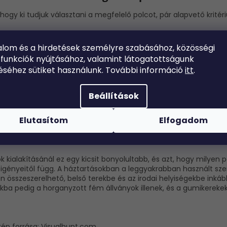
hogy ki tudjuk választani a megfelelő polcot, pár alapvető krit
ban a helyiség és az igények alapján döntsön, majd ettől fog f
at, amelyek nagyobb kapacitással rendelkeznek, elsősorban
rakt
alom és a hirdetések
személyre szabásához,
közösségi
ásokba válasszon alacsonyabb polcokat, melyeknél idővel könnye
 funkciók
nyújtásához, valamint
látogatottságunk
t mindig úgy kell kiválasztani, hogy a felállítása után ne galibázz
éséhez sütiket
használunk. További információ
itt
.
a ki a polc anyagát annak a helyiségnek megfelelően, amelyben a
okban, műhelyekben és a raktárakban inkább a tartós fémnek fe
Beállítások
égekben pedig már az Ön döntésén múlik. A fa természetesnek né
a belső tereket. A piacon általában olyan állványok és állványre
Elutasítom
Elfogadom
ént 20 kg-tól akár 500 kg-s teherbírással rendelkezik. A háztar
ozáshoz alacsonyabb teherbírást lehet igénybe venni, a raktára
rással rendelkező polcokat.
k kialakításánál ez egy kicsit bonyolultabb, és azt, hogy milyen 
 igényeitől függ. A háztartásokban a leggyakrabban használt sz
 összeszerelhető, belső terekbe és az irodai helyiségekbe inkább
kba pedig a horganyzott fém állványok illenek, és a gumikerekek
kép forrása: Visualhunt.com