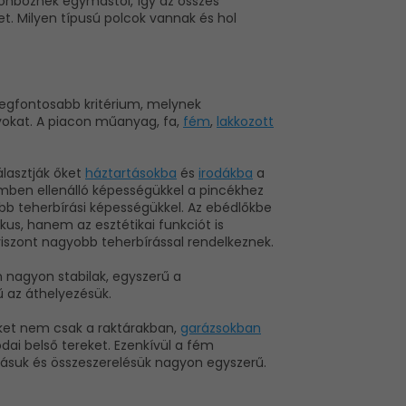
ülönböznek egymástól, így az összes
t. Milyen típusú polcok vannak és hol
 legfontosabb kritérium, melynek
nyokat. A piacon műanyag, fa,
fém
,
lakkozott
lasztják őket
háztartásokba
és
irodákba
a
mben ellenálló képességükkel a pincékhez
bb teherbírási képességükkel. Az ebédlőkbe
kus, hanem az esztétikai funkciót is
viszont nagyobb teherbírással rendelkeznek.
 nagyon stabilak, egyszerű a
 az áthelyezésük.
 őket nem csak a raktárakban,
garázsokban
odai belső tereket. Ezenkívül a fém
ításuk és összeszerelésük nagyon egyszerű.