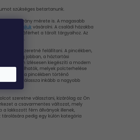
ériumot szükséges betartanunk.
üggeni az állvány mérete is. A magasabb
árakba ajánljuk
vásárolni. A családi házakba
bben hozzáférhet a tárolt tárgyaihoz. Az
on a térben.
 polcot szeretné felállítani. A pincékben,
lelnek meg jobban, a háztartási
z ki, a fém ízlésesen kiegészíti a modern
ndszerek találhatók, melyek polcterhelése
tásokban és a pincékben történő
kban pedig válassza inkább a nagyobb
polcot szeretne választani, kizárólag az Ön
erkezet a csavarmentes változat, mely
 a lakkozott fém állványok illenek,
 tárolására pedig egy külön kategória