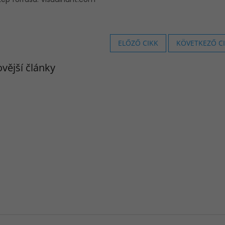
ELŐZŐ CIKK
KÖVETKEZŐ C
vější články