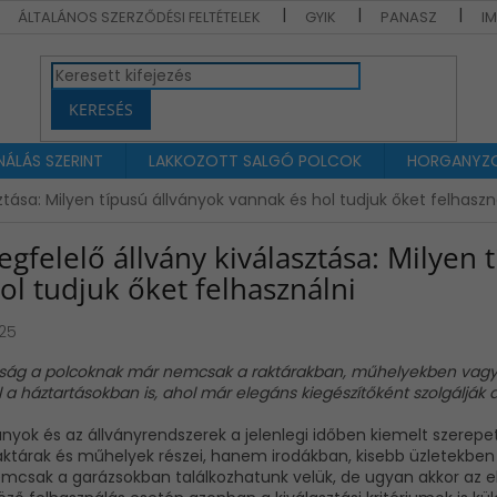
ÁLTALÁNOS SZERZŐDÉSI FELTÉTELEK
GYIK
PANASZ
I
KERESÉS
ÁLÁS SZERINT
LAKKOZOTT SALGÓ POLCOK
HORGANYZO
ztása: Milyen típusú állványok vannak és hol tudjuk őket felhaszn
gfelelő állvány kiválasztása: Milyen
ol tudjuk őket felhasználni
025
ág a polcoknak már nemcsak a raktárakban, műhelyekben vagy a
 a háztartásokban is, ahol már elegáns kiegészítőként szolgálják a
ványok és az állványrendszerek a jelenlegi időben kiemelt szere
aktárak és műhelyek részei, hanem irodákban, kisebb üzletekben
mcsak a garázsokban találkozhatunk velük, de ugyan akkor az ebé