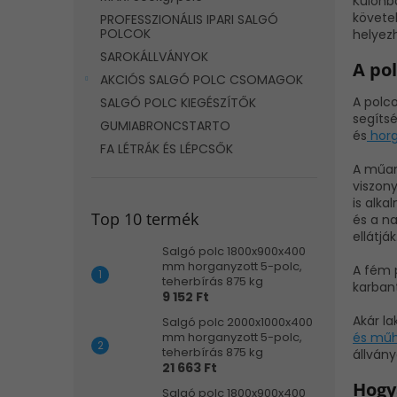
Különbö
l
követe
PROFESSZIONÁLIS IPARI SALGÓ
POLCOK
helyez
SAROKÁLLVÁNYOK
A pol
AKCIÓS SALGÓ POLC CSOMAGOK
A polco
SALGÓ POLC KIEGÉSZÍTŐK
segítsé
GUMIABRONCSTARTO
és
horg
FA LÉTRÁK ÉS LÉPCSŐK
A műan
viszon
is alk
Top 10 termék
és a na
ellátjá
Salgó polc 1800x900x400
mm horganyzott 5-polc,
A fém 
teherbírás 875 kg
karban
9 152 Ft
Akár la
Salgó polc 2000x1000x400
mm horganyzott 5-polc,
és műh
teherbírás 875 kg
állván
21 663 Ft
Hogy
Salgó polc 1800x900x400