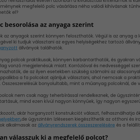
ző felhasználás esetén azonban a kiválasztási kritériumok is k
lménynek megfelelő polc vásárlása néha valódi kihívásnak tűnhe
hetők el?
c besorolása az anyaga szerint
k az anyagok szerint könnyen feloszthatók. Végül is az anyag a
gével ki tudjuk választani az egyes helyiségekhez tartozó állvá
anyzott
állványok találhatók.
yag polcok praktikusak, könnyen karbantarthatók, és gyakran vá
ylag vonzó megjelenésük miatt. Korrózióval és nedvességgel sze
almazhatók, de az ilyen esetekben szükség számolni az alacsonya
ppalikba a fa polcokat ajánljuk választani, ahol nemcsak a prakti
k. Összeszerelésük bonyolultabb, mint a műanyag polcoknál, de 
polcok nem csak nagy teherbírással rendelkeznek, de úgyszintén
tartásuk, mind ezen kívül nagyon könnyűek, így nagyon egyszerű
kkozott, akár horganyzott konstrukciót választ, felhasználhatja
elyekben
,de úgyszintén ízlésesen kiegészíthetik az otthoni és ir
yok alkalmasak az
állványrendszerek összeszerelésére
és a feláll
an válasszuk ki a megfelelő polcot?