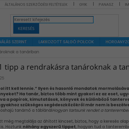
ÁLTALÁNOS SZERZŐDÉSI FELTÉTELEK
GYIK
PANASZ
I
KERESÉS
ÁLÁS SZERINT
LAKKOZOTT SALGÓ POLCOK
HORGANYZO
nároknak a tanáriban
1 tipp a rendrakásra tanároknak a ta
025
ol itt kell lennie.“ Ilyen és hasonló mondatok mormolásával
nyeket? Ha tanár, biztos több mint gyakori ez az eset, u
va a papírok, kimutatások, könyvek és különböző tanterv
gyakhoz szükséges segédeszközökről már nem is beszélve.
Hogyan tartsunk rendet a tanteremben 
t még megtalálja az áhított kincset, biztos, hogy a keresés ala
 is. Hoztunk
néhány egyszerű tippet
,
hogyan tud a tanterembe