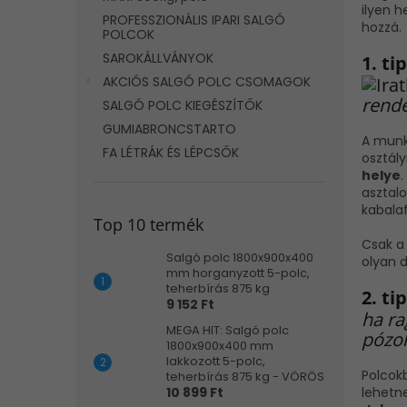
l
il
yen he
PROFESSZIONÁLIS IPARI SALGÓ
hozzá.
POLCOK
SAROKÁLLVÁNYOK
1. ti
AKCIÓS SALGÓ POLC CSOMAGOK
rende
SALGÓ POLC KIEGÉSZÍTŐK
GUMIABRONCSTARTO
A munka
FA LÉTRÁK ÉS LÉPCSŐK
osztály
helye
asztalo
kabalaf
Top 10 termék
Csak a
Salgó polc 1800x900x400
olyan 
mm horganyzott 5-polc,
teherbírás 875 kg
2. ti
9 152 Ft
ha ra
MEGA HIT: Salgó polc
pózol
1800x900x400 mm
lakkozott 5-polc,
Polcok
teherbírás 875 kg - VÖRÖS
lehetn
10 899 Ft