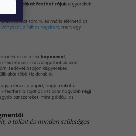
vidám mintákat festhet rájuk
a gyerekek
a dobozokat tárolni, és máris elérhető az
llványokat a falhoz rögzíteni
, mert egy
dhetnénk azzal a sok
kapoccsal,
 Természetesen szétválogathatjuk őket
rni fedővel. Szóljon kisgyerekes
ik akár több tíz darab is.
agyja leázni a papírt, hogy azokat a
 kifestheti a sajátját. Ezt akár nagyobb
régi
 egyéb tanszereket, mint például az
egmentői
t, a tollait és minden szükséges