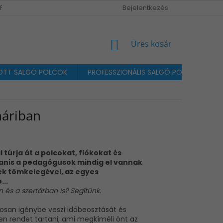
MPRESSZUM / KAPCSOLAT
Bejelentkezés
KOSÁR
Üres kosár
TT SALGÓ POLCOK
PROFESSZIONÁLIS SALGÓ POLCOK MAX. 
náriban
 túrja át a polcokat, fiókokat és
gyanis a pedagógusok mindig
el vannak
ek tömkelegével, az egyes
..
és a szertárban is? Segítünk.
posan igénybe veszi időbeosztását és
n rendet tartani, ami megkíméli önt az