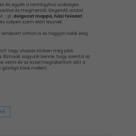
eket és egyéb a tantárgyhoz szükséges
r barátai és megmentői. Elegendő azokat
t - pl.
dolgozat mappa, házi feladat
és szépen szem előtt lesznek.
 rendszert otthon is és hagyjon nekik elég
i önt? Vagy olvasás közben még jobb
. Biztosak vagyunk benne, hogy ezentúl az
e venni és az ezzel megtakarított időt a
 gőzölgő kávé mellett.
IKK