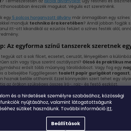
t
? Természetesen az
iskolai állványokat
úgy festheti és díszíthe
otthonosabban érezzék magukat. Végülis ezt szeretnénk.
k egy
5 polcos horganyzott állvány
már önmagában egy színes kab
ekkel mondjuk
technika óra keretében
? Annál jobban fogják s
anul itt-ott kikandikál az ezüstös felület a színes festék alól, 
eredmény.
pp: Az egyforma színű tanszerek szeretnek eg
 tegyük azt a sok filcet, ecsetet, ceruzát, lényegében a külön
űen szín vagy típus szerint osztályozni?
Olcsó és praktikus
me
gymáshoz erősít több műanyag tárolód
obozt. Vagy fog egy
nag
s a belsejébe függőlegesen
toalett papír gurigákat ragaszt
en hoznak belőle otthonról. Ezzel könnyedén szert tehet egy oly
tja az órákon szükséges összes író-, rajz- és festő eszközt.
Ne feledje, hogy mindenütt legyen
alom és a hirdetések
személyre szabásához,
közösségi
arka? Tegyen benne tökéletes rendet, és az otthoni molyolás a b
 funkciók
nyújtásához, valamint
látogatottságunk
pp: Dobozok és ládák nélkül el van veszve
éséhez sütiket
használunk. További információ
itt
.
an dobozok és ládák megléte, amikben könnyedén tudja tárolni a
Beállítások
áns klasszikusnak számít. Természetesen illik őket
átlátható jel
k és tudja melyikben mi rejtőzik. És hogy ne nézzenek ki olyan 