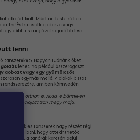
ti, ahogy csak akarja, hogy a gyerekek
átkáért kiált. Miért ne festené le a
zeretni! És ha esetleg akarva vagy
annál egyedibb és magával ragadóbb lesz
yütt lenni
böző tanszereket? Hogyan tudnánk őket
goldás
lehet, ha például összeragaszt
y dobozt vagy egy gyümölcsös
, szorosan egymás mellé. A diákok biztos
an rendszerezőre, amiben könn
yedén
 rend, még otthon is. Akad-e bármilyen
etűk felett olajozottan megy majd.
 tankönyvek és tanszerek nagy részét régi
öléssel
is ellátni, hogy áttekinthetők
egyhangúan, a tanórák keretén belül