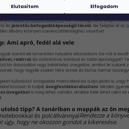
tan kidíszítheti őket
különböző színes papírokkal vagy épp 
Elutasítom
Elfogadom
égével.
ak pár
iskolai és óvodai állványra
van szüksége, ahol tudja ezeket 
ató és
jelentős befogadóképességű tároló
. Ne felejtse el az
á
etlen állvány könnyen szerencsétlenséghez vezethet.
pp: Ami apró, fedél alá vele
árgyak szeretnek ismeretlen helyekre eltünedezni. De mit is kez
ővel, radírral
, kis zsírkrétával, krétával és többi aprósággal?
ző kis dobozokba vagy bébiételes üvegekbe, amiket le tudunk zá
einek, hogy tegyék ezeket félre önnek és biztos hamar összegyűl
eket különböző öntapadós matricákkal be tudja jelölni is, vagy h
ekkel közösen ki tudják
üvegfesték
kel díszíteni
. Minden gyerek
tes üvegekkel
is meg lehet csinálni, amikbe bele lehet rakni az
k.
z utolsó tipp? A tanáriban a mappák az ön m
Rendezze a könyvei
t úgy, hogy ne okozzon gondot a kikeresése.