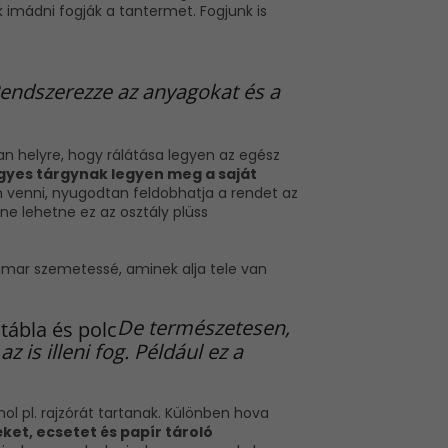
k imádni fogják a tantermet. Fogjunk is
endszerezze az anyagokat és a
yan helyre, hogy rálátása legyen az egész
gyes tárgynak legyen
meg a saját
n venni, nyugodtan feldobhatja a rendet az
ne lehetne ez az osztály plüss
hamar szemetessé, aminek alja tele van
De természetesen,
 is illeni fog. Például ez a
l pl. rajzórát tartanak. Különben hova
éket, ecsetet és papír tároló