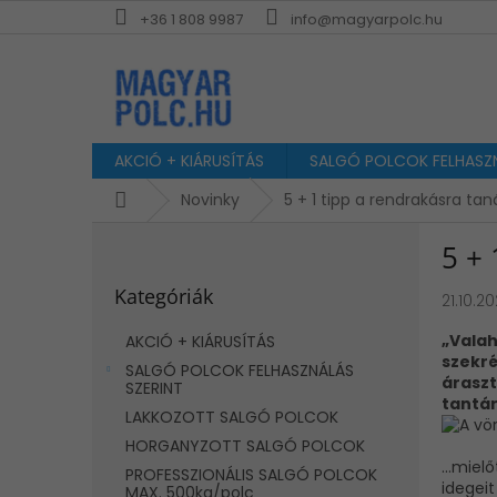
Ugrás
+36 1 808 9987
info@magyarpolc.hu
a
fő
tartalomhoz
AKCIÓ + KIÁRUSÍTÁS
SALGÓ POLCOK FELHASZN
Kezdőlap
Novinky
5 + 1 tipp a rendrakásra ta
O
5 + 
l
Kategóriák
d
Kategóriák
átugrása
21.10.2
a
l
„Valah
AKCIÓ + KIÁRUSÍTÁS
s
szekré
SALGÓ POLCOK FELHASZNÁLÁS
ó
áraszt
SZERINT
p
tantár
LAKKOZOTT SALGÓ POLCOK
a
HORGANYZOTT SALGÓ POLCOK
n
…mielőt
e
PROFESSZIONÁLIS SALGÓ POLCOK
idegeit
MAX. 500kg/polc