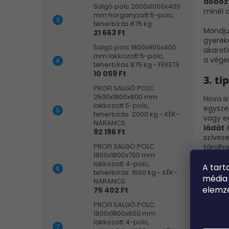
doboz
Salgó polc 2000x1000x400
minél 
mm horganyzott 5-polc,
teherbírás 875 kg
Mondju
21 663 Ft
gyerek
Salgó polc 1800x900x400
akaratl
mm lakkozott 5-polc,
a vég
teherbírás 875 kg - FEKETE
10 059 Ft
3. ti
PROFI SALGÓ POLC
2500x1800x800 mm
Hova is
lakkozott 5-polc,
egyszer
teherbírás 2000 kg - KÉK-
vagy e
NARANCS
ládát
é
92 196 Ft
szíves
PROFI SALGÓ POLC
tárolha
1800x1800x700 mm
lakkozott 4-polc,
A
tart
munkas
teherbírás 1600 kg - KÉK-
média
NARANCS
4. ti
elemz
75 402 Ft
PROFI SALGÓ POLC
Az oly
1800x1800x600 mm
és eleg
lakkozott 4-polc,
legyene