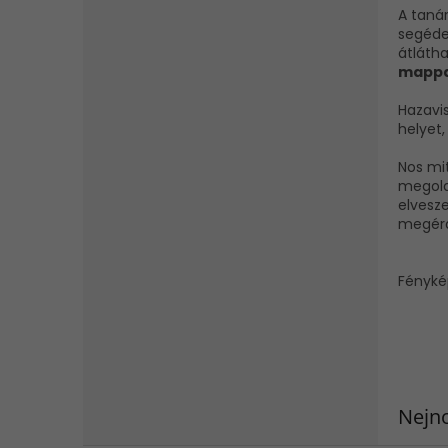
A taná
segéde
átlátha
mapp
Hazavis
helyet
Nos mit
megold
elvesze
megérd
Fényké
Nejno