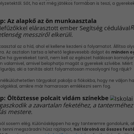
lyzetektől. Sőt, ha ezt még játékos formában is teszi, a gyereke
pp: A
z alapkő az ön munkaasztala
R
tlenség messziről elkerüli.
asztal az a híd, ahol el kellene kezdeni a folyamatot. Állítsa ol
ra. Az asztalon tartsa a lehető legkevesebb dolgot és
minden e
. De ha gyerekeket tanít, nem kell az egészet halálosan komolya
n valamivel, amivel belophatja magát a gyerekek szívébe. Miért 
igurája, aki a tanítás alatt folyamatosan mosolyogni fog rájuk?
 nélkülözhetetlen tárgyakat pakolja a fiókokba, hogy ne váljon 
dolgokkal, amikre már hamarosan emlékezni sem fog.
pp:
Öltöztesse polcait vidám színekbe
gaszkodik a zavartalan feketéhez, a tanterméhez az
ás mestere.
ból sosem elég. Különösképpen ha egy tanteremre gondolunk, aho
e tenni megszáradni húsz rajzlapot,
hol tárolná az összes fest