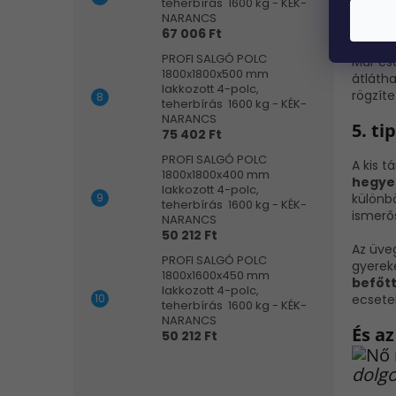
teherbírás 1600 kg - KÉK-
nyugod
NARANCS
segíts
67 006 Ft
PROFI SALGÓ POLC
Már cs
1800x1800x500 mm
átláth
lakkozott 4-polc,
rögzít
teherbírás 1600 kg - KÉK-
NARANCS
5. ti
75 402 Ft
PROFI SALGÓ POLC
A kis t
1800x1800x400 mm
hegyez
lakkozott 4-polc,
különbö
teherbírás 1600 kg - KÉK-
ismerős
NARANCS
50 212 Ft
Az üveg
PROFI SALGÓ POLC
gyerek
1800x1600x450 mm
befőt
lakkozott 4-polc,
ecsete
teherbírás 1600 kg - KÉK-
NARANCS
És a
50 212 Ft
dolgo