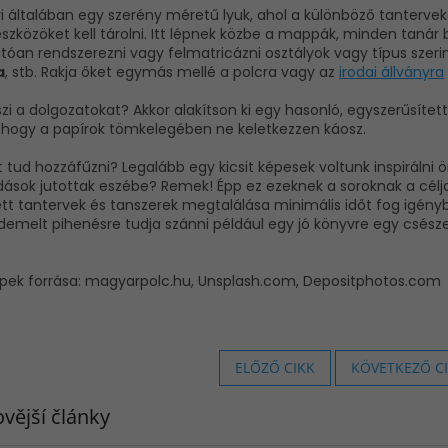
ri általában egy szerény méretű lyuk, ahol a különböző tanterv
szközöket kell tárolni. Itt lépnek közbe a mappák, minden taná
tóan rendszerezni vagy felmatricázni osztályok vagy típus szerin
a
, stb. Rakja őket egymás mellé a polcra vagy az
irodai állványra
zi a dolgozatokat? Akkor alakítson ki egy hasonló, egyszerűsített
, hogy a papírok tömkelegében ne keletkezzen káosz.
 tud hozzáfűzni? Legalább egy kicsit képesek voltunk inspiráln
ások jutottak eszébe? Remek! Épp ez ezeknek a soroknak a célja
tt tantervek és tanszerek megtalálása minimális időt fog igényb
emelt pihenésre tudja szánni például egy jó könyvre egy csésze
pek forrása:
m
agyarpolc.hu
,
Unsplash.com
,
Depositphotos.com
ELŐZŐ CIKK
KÖVETKEZŐ C
vější články