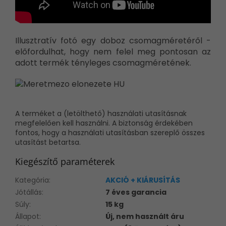
Illusztratív fotó egy doboz csomagméretéről -
előfordulhat, hogy nem felel meg pontosan az
adott termék tényleges csomagméretének.
A terméket a (letölthető) használati utasításnak
megfelelően kell használni. A biztonság érdekében
fontos, hogy a használati utasításban szereplő összes
utasítást betartsa.
Kiegészítő paraméterek
Kategória
:
AKCIÓ + KIÁRUSÍTÁS
Jótállás
:
7 éves garancia
Súly
:
15 kg
Állapot
:
Új, nem használt áru