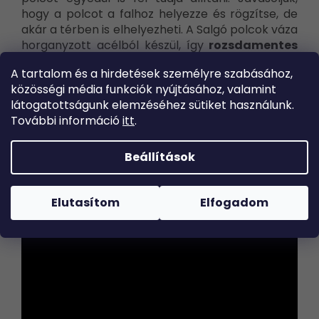
hogy a polcot a falhoz helyezze és rögzítse, de
akár a térben is elhelyezheti. A Salgó polcok váza
horganyzott acélból készül, így
rozsdamentes
és
tartós.
A
tartalom és a hirdetések
személyre szabásához,
közösségi média funkciók
nyújtásához, valamint
Megjegyzés: A teherbírás 875 kg a polcok
látogatottságunk elemzéséhez sütiket
használunk.
egyenletes terhelésére vonatkozik.
További információ
itt
.
Beállítások
Elutasítom
Elfogadom