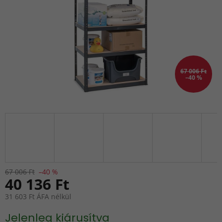
67 006 Ft
–40 %
67 006 Ft
–40 %
40 136 Ft
31 603 Ft ÁFA nélkül
Egységár:
Jelenleg kiárusítva