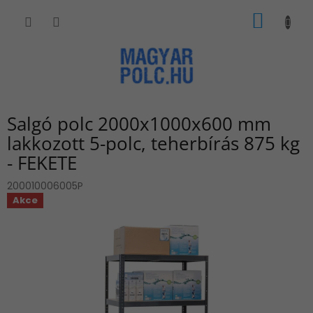
Ugrás
KOSÁR
a
fő
tartalomhoz
Salgó polc 2000x1000x600 mm
lakkozott 5-polc, teherbírás 875 kg
- FEKETE
200010006005P
Akce