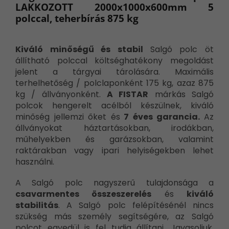
LAKKOZOTT 2000x1000x600mm 5
polccal, teherbírás 875 kg
Kiváló minőségű és stabil
Salgó polc öt
állítható polccal költséghatékony megoldást
jelent a tárgyai tárolására. Maximális
terhelhetőség / polclaponként 175 kg, azaz 875
kg / állványonként.
A FISTAR
márkás Salgó
polcok hengerelt acélból készülnek, kiváló
minőség jellemzi őket és
7 éves garancia.
Az
állványokat háztartásokban, irodákban,
műhelyekben és garázsokban, valamint
raktárakban vagy ipari helyiségekben lehet
használni.
A Salgó polc nagyszerű tulajdonsága a
csavarmentes összeszerelés
és
kiváló
stabilitás
. A Salgó polc felépítésénél nincs
szükség más személy segítségére, az Salgó
polcot egyedül is fel tudja állítani. Javasoljuk,