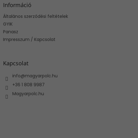
l
Információ
é
Általános szerződési feltételek
c
GYIK
Panasz
Impresszum / Kapcsolat
Kapcsolat
info
@
magyarpolc.hu
+36 1 808 9987
Magyarpolc.hu