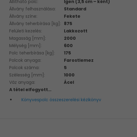
Állítható polc
:
Igen (3,5 cm – ként)
Állvány felhasználása
:
Standard
Állvány színe
:
Fekete
Állvány teherbírása [kg]
:
875
Felületi kezelés
:
Lakkozott
Magasság [mm]
:
2000
Mélység [mm]
:
600
Polc teherbírása [kg]
:
175
Polcok anyaga
:
Farostlemez
Polcok száma
:
5
Szélesség [mm]
:
1000
Váz anyaga
:
Ácel
A tétel elfogyott…
Könyvespolc összeszerelési kézikönyv
L
á
b