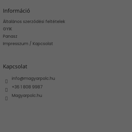
b
l
Információ
é
Általános szerződési feltételek
c
GYIK
Panasz
Impresszum / Kapcsolat
Kapcsolat
info
@
magyarpolc.hu
+36 1 808 9987
Magyarpolc.hu