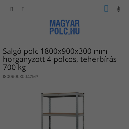
Ugrás
KOSÁR
a
fő
tartalomhoz
Salgó polc 1800x900x300 mm
horganyzott 4-polcos, teherbírás
700 kg
18009003004ZMP