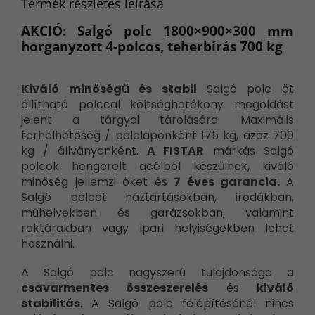
Termék részletes leírása
AKCIÓ: Salgó polc 1800×900×300 mm
horganyzott 4-polcos, teherbírás 700 kg
Kiváló minőségű és stabil
Salgó polc öt
állítható polccal költséghatékony megoldást
jelent a tárgyai tárolására. Maximális
terhelhetőség / polclaponként 175 kg, azaz 700
kg / állványonként.
A FISTAR
márkás Salgó
polcok hengerelt acélból készülnek, kiváló
minőség jellemzi őket és
7 éves garancia.
A
Salgó polcot háztartásokban, irodákban,
műhelyekben és garázsokban, valamint
raktárakban vagy ipari helyiségekben lehet
használni.
A Salgó polc nagyszerű tulajdonsága a
csavarmentes összeszerelés
és
kiváló
stabilitás
. A Salgó polc felépítésénél nincs