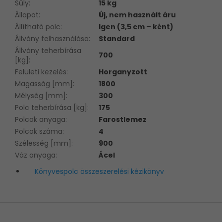
Súly
:
15 kg
Állapot
:
Új, nem használt áru
Állítható polc
:
Igen (3,5 cm – ként)
Állvány felhasználása
:
Standard
Állvány teherbírása
700
[kg]
:
Felületi kezelés
:
Horganyzott
Magasság [mm]
:
1800
Mélység [mm]
:
300
Polc teherbírása [kg]
:
175
Polcok anyaga
:
Farostlemez
Polcok száma
:
4
Szélesség [mm]
:
900
Váz anyaga
:
Ácel
Könyvespolc összeszerelési kézikönyv
L
á