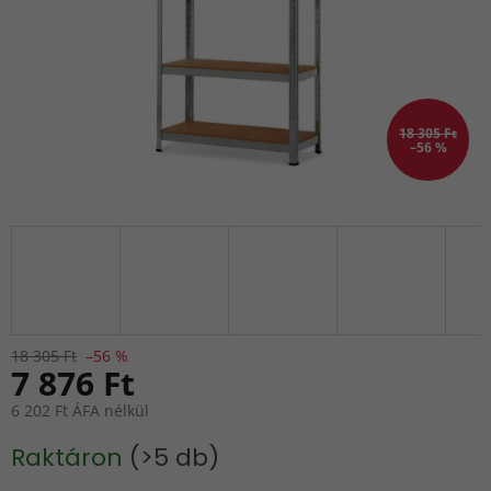
18 305 Ft
–56 %
18 305 Ft
–56 %
7 876 Ft
6 202 Ft ÁFA nélkül
Egységár:
Raktáron
(>5 db)