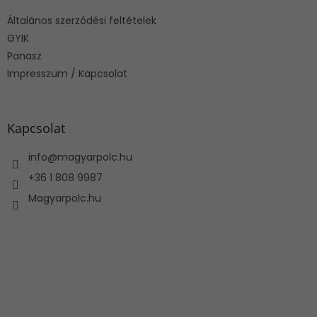
é
Általános szerződési feltételek
c
GYIK
Panasz
Impresszum / Kapcsolat
Kapcsolat
info
@
magyarpolc.hu
+36 1 808 9987
Magyarpolc.hu