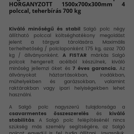
HORGANYZOTT 1500x700x300mm 4
polccal, teherbírás 700 kg
Kiváló minőségű és stabil
Salgó polc négy
állítható polccal költséghatékony megoldást
jelent a tárgyai tárolására. Maximális
terhelhetőség / polclaponként 175 kg, azaz 700
kg / állványonként.
A FISTAR
márkás Salgó
polcok hengerelt acélból készülnek, kiváló
minőség jellemzi őket és
7 éves garancia.
Az
állványokat háztartásokban, irodákban,
műhelyekben és garázsokban, valamint
raktárakban vagy ipari helyiségekben lehet
használni.
A Salgó polc nagyszerű tulajdonsága a
csavarmentes összeszerelés
és
kiváló
stabilitás
. A Salgó polc felépítésénél nincs
szükség más személy segítségére, az Salgó
polcot egyedül is fel tudja állítani. Javasoljuk,