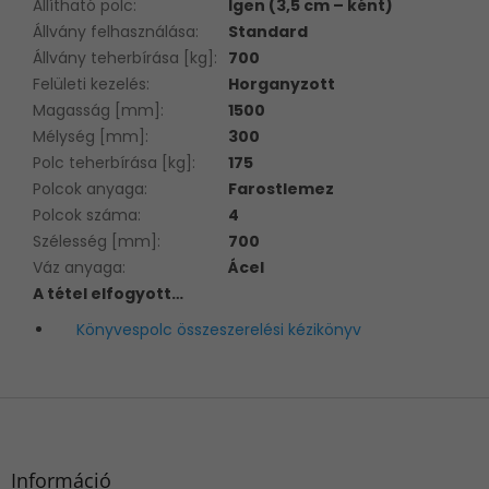
Állítható polc
:
Igen (3,5 cm – ként)
Állvány felhasználása
:
Standard
Állvány teherbírása [kg]
:
700
Felületi kezelés
:
Horganyzott
Magasság [mm]
:
1500
Mélység [mm]
:
300
Polc teherbírása [kg]
:
175
Polcok anyaga
:
Farostlemez
Polcok száma
:
4
Szélesség [mm]
:
700
Váz anyaga
:
Ácel
A tétel elfogyott…
Könyvespolc összeszerelési kézikönyv
L
á
b
l
Információ