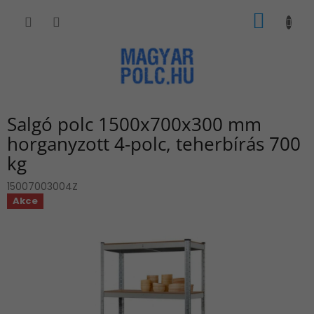
Ugrás
KOSÁR
a
fő
tartalomhoz
Salgó polc 1500x700x300 mm
horganyzott 4-polc, teherbírás 700
kg
15007003004Z
Akce