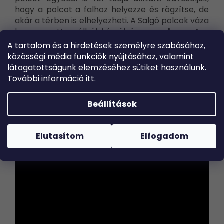
hogy a polcot a falhoz helyezze és rögzítse, de
akár a térben is elhelyezheti. A Salgó polcok váza
horganyzott acélból készül, így
rozsdamentes
és
tartós.
A
tartalom és a hirdetések
személyre szabásához,
közösségi média funkciók
nyújtásához, valamint
Megjegyzés: A teherbírás 700 kg a polcok
látogatottságunk elemzéséhez sütiket
használunk.
egyenletes terhelésére vonatkozik.
További információ
itt
.
Beállítások
Elutasítom
Elfogadom