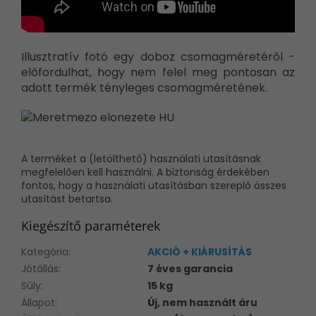
Illusztratív fotó egy doboz csomagméretéről -
előfordulhat, hogy nem felel meg pontosan az
adott termék tényleges csomagméretének.
A terméket a (letölthető) használati utasításnak
megfelelően kell használni. A biztonság érdekében
fontos, hogy a használati utasításban szereplő összes
utasítást betartsa.
Kiegészítő paraméterek
Kategória
:
AKCIÓ + KIÁRUSÍTÁS
Jótállás
:
7 éves garancia
Súly
:
15 kg
Állapot
:
Új, nem használt áru