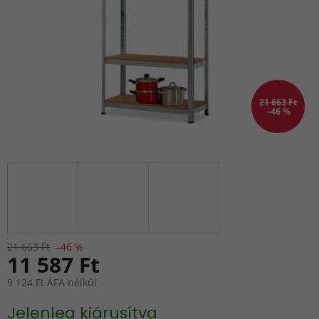
21 663 Ft
–46 %
21 663 Ft
–46 %
11 587 Ft
9 124 Ft ÁFA nélkül
Egységár:
Jelenleg kiárusítva