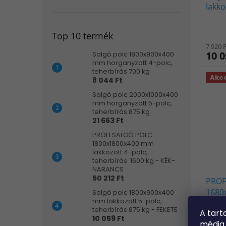
lakko
t
s
- FEK
á
e
j
Top 10 termék
a
7 920 
10 0
Salgó polc 1800x900x400
mm horganyzott 4-polc,
teherbírás 700 kg
Akc
8 044 Ft
Salgó polc 2000x1000x400
mm horganyzott 5-polc,
teherbírás 875 kg
21 663 Ft
PROFI SALGÓ POLC
1800x1800x400 mm
lakkozott 4-polc,
teherbírás 1600 kg - KÉK-
NARANCS
50 212 Ft
PROF
1680
Salgó polc 1800x900x400
mm lakkozott 5-polc,
polc,
teherbírás 875 kg - FEKETE
A
tart
NAR
10 059 Ft
média