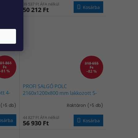
39 537 Ft ÁFA nélkül
osárba
Kosárba
50 212 Ft
01 861
318 655
Ft
Ft
–81 %
–82 %
PROFI SALGÓ POLC
t 4-
2160x1200x800 mm lakkozott 5-
KÉK-
polc, teherbírás 2000 kg - KÉK-
n
(>5 db)
Raktáron
(>5 db)
NARANCS
44 827 Ft ÁFA nélkül
osárba
Kosárba
56 930 Ft