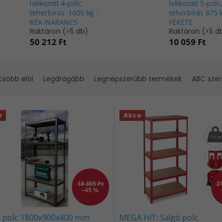
lakkozott 4-polc,
lakkozott 5-polc
teherbírás 1600 kg -
teherbírás 875 k
KÉK-NARANCS
FEKETE
Raktáron
(>5 db)
Raktáron
(>5 d
50 212 Ft
10 059 Ft
csóbb elöl
Legdrágább
Legnépszerűbb termékek
ABC szer
e
Akce
18 305 Ft
2
–45 %
ó polc 1800x900x400 mm
MEGA HIT: Salgó polc