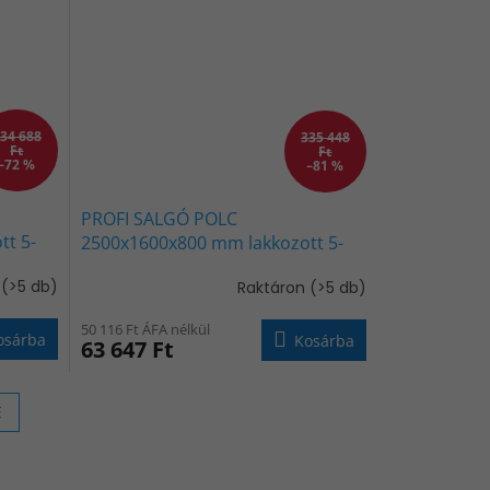
34 688
335 448
Ft
Ft
–72 %
–81 %
PROFI SALGÓ POLC
t 5-
2500x1600x800 mm lakkozott 5-
KÉK-
polc, teherbírás 2000 kg - KÉK-
n
(>5 db)
Raktáron
(>5 db)
NARANCS
50 116 Ft ÁFA nélkül
osárba
Kosárba
63 647 Ft
E