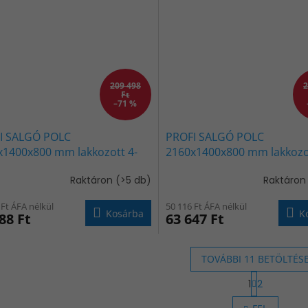
209 498
2
Ft
–71 %
I SALGÓ POLC
PROFI SALGÓ POLC
x1400x800 mm lakkozott 4-
2160x1400x800 mm lakkozot
 teherbírás 1600 kg - KÉK-
polc, teherbírás 2000 kg - 
Raktáron
(>5 db)
Raktáro
ANCS
NARANCS
 Ft ÁFA nélkül
50 116 Ft ÁFA nélkül
Kosárba
K
88 Ft
63 647 Ft
TOVÁBBI 11 BETÖLTÉS
L
1
2
a
L
p
i