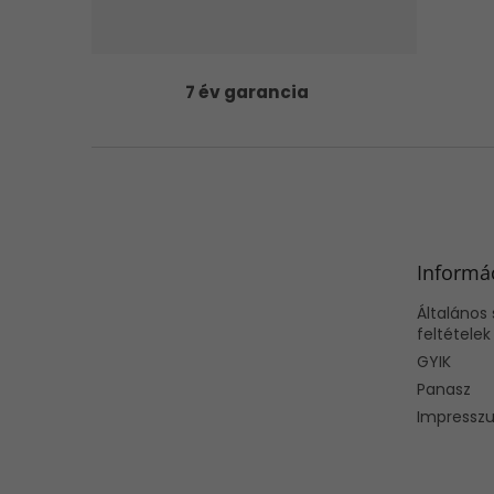
7 év garancia
L
á
b
l
é
Informá
c
Általános 
feltételek
GYIK
Panasz
Impresszu