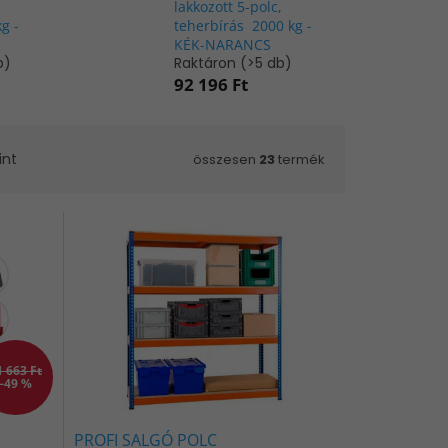
,
lakkozott 5-polc,
g -
teherbírás 2000 kg -
KÉK-NARANCS
b)
Raktáron
(>5 db)
92 196 Ft
int
összesen
23
termék
1 663 Ft
–49 %
PROFI SALGÓ POLC