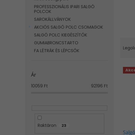
l
PROFESSZIONÁLIS IPARI SALGÓ
POLCOK
SAROKÁLLVÁNYOK
AKCIÓS SALGÓ POLC CSOMAGOK
SALGÓ POLC KIEGÉSZÍTŐK
T
GUMIABRONCSTARTO
e
Legol
FA LÉTRÁK ÉS LÉPCSŐK
r
m
T
é
Akc
e
k
Ár
r
e
m
10059
Ft
92196
Ft
k
é
r
k
e
e
n
k
d
l
e
Raktáron
i
23
z
Salg
s
é