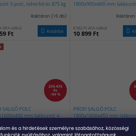
zott 5-polc, teherbírás 875 kg
1800x900x400 mm lakkozott
ETE
polc, teherbírás 875 kg - V
Raktáron
(>5 db)
Raktáro
Ft ÁFA nélkül
8 582 Ft ÁFA nélkül
Kosárba
K
59 Ft
10 899 Ft
e
272 473
3
Ft
–84 %
I SALGÓ POLC
PROFI SALGÓ POLC
x1600x400 mm lakkozott 4-
1800x1600x450 mm lakkozot
 teherbírás 1600 kg - KÉK-
polc, teherbírás 1600 kg - 
alom és a hirdetések
személyre szabásához,
közösségi
Raktáron
(>5 db)
Raktáro
ANCS
NARANCS
 funkciók
nyújtásához, valamint
látogatottságunk