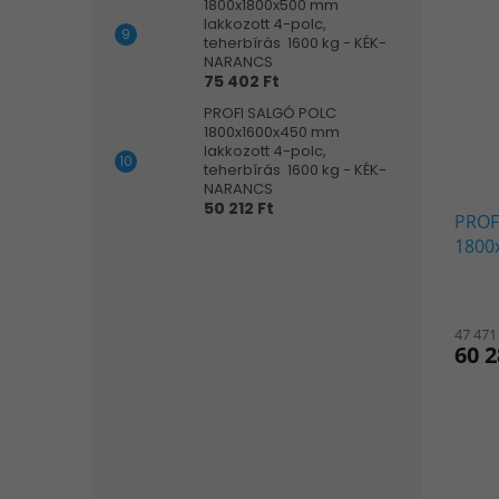
1800x1800x500 mm
lakkozott 4-polc,
teherbírás 1600 kg - KÉK-
NARANCS
75 402 Ft
PROFI SALGÓ POLC
1800x1600x450 mm
lakkozott 4-polc,
teherbírás 1600 kg - KÉK-
NARANCS
50 212 Ft
PROF
1800
polc,
NAR
47 471
60 2