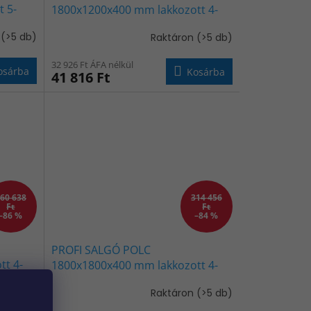
 5-
1800x1200x400 mm lakkozott 4-
ÖRÖS
polc, teherbírás 1600 kg - KÉK-
n
(>5 db)
Raktáron
(>5 db)
NARANCS
32 926 Ft ÁFA nélkül
osárba
Kosárba
41 816 Ft
60 638
314 456
Ft
Ft
–86 %
–84 %
PROFI SALGÓ POLC
t 4-
1800x1800x400 mm lakkozott 4-
KÉK-
polc, teherbírás 1600 kg - KÉK-
n
(>5 db)
Raktáron
(>5 db)
NARANCS