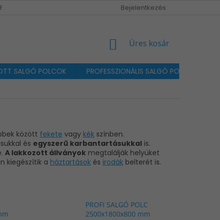
MPRESSZUM / KAPCSOLAT
Bejelentkezés
KOSÁR
Üres kosár
TT SALGÓ POLCOK
PROFESSZIONÁLIS SALGÓ POLCOK MAX. 
bbek között
fekete
vagy
kék
színben.
ásukkal és
egyszerű karbantartásukkal
is.
e.
A lakkozott állványok
megtalálják helyüket
en kiegészítik a
háztartások
és
irodák
belterét is.
PROFI SALGÓ POLC
 mm
2500x1800x800 mm