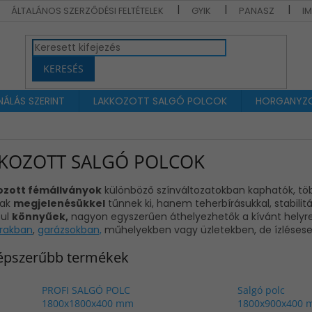
ÁLTALÁNOS SZERZŐDÉSI FELTÉTELEK
GYIK
PANASZ
I
KERESÉS
ÁLÁS SZERINT
LAKKOZOTT SALGÓ POLCOK
HORGANYZO
KOZOTT SALGÓ POLCOK
ozott fémállványok
különböző színváltozatokban kaphatók, tö
ak
megjelenésükkel
tűnnek ki, hanem teherbírásukkal, stabilit
sul
könnyűek,
nagyon egyszerűen áthelyezhetők a kívánt helyr
árakban
,
garázsokban,
műhelyekben vagy
üzletekben
, de ízléses
épszerűbb termékek
PROFI SALGÓ POLC
Salgó polc
1800x1800x400 mm
1800x900x400