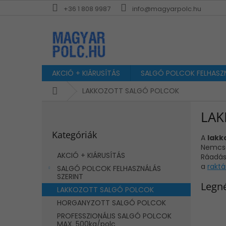
Ugrás
+36 1 808 9987
info@magyarpolc.hu
a
fő
tartalomhoz
AKCIÓ + KIÁRUSÍTÁS
SALGÓ POLCOK FELHASZN
Kezdőlap
LAKKOZOTT SALGÓ POLCOK
O
LAK
l
Kategóriák
d
Kategóriák
átugrása
A
lakk
a
Nemcs
l
AKCIÓ + KIÁRUSÍTÁS
Ráadá
s
a
rakt
SALGÓ POLCOK FELHASZNÁLÁS
ó
SZERINT
p
Legn
LAKKOZOTT SALGÓ POLCOK
a
HORGANYZOTT SALGÓ POLCOK
n
e
PROFESSZIONÁLIS SALGÓ POLCOK
MAX. 500kg/polc