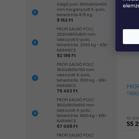
34 248
Salgó polc 1800x900x400
elemz
43 4
mm horganyzott 5-polc,
teherbírás 875 kg
9 152 Ft
PROFI SALGÓ POLC
2500x1800x800 mm
lakkozott 5-polc,
teherbírás 2000 kg - KÉK-
NARANCS
92 196 Ft
PROFI SALGÓ POLC
1800x1800x700 mm
lakkozott 4-polc,
teherbírás 1600 kg - KÉK-
NARANCS
PROF
75 402 Ft
1800
PROFI SALGÓ POLC
polc,
1800x1800x600 mm
NAR
lakkozott 4-polc,
teherbírás 1600 kg - KÉK-
43 504
NARANCS
55 2
67 006 Ft
PROFI SALGÓ POLC